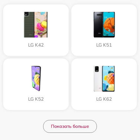
LG K42
LG K51
LG K52
LG K62
Показать больше