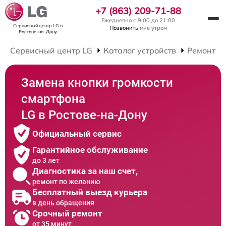
+7 (863) 209-71-88
Ежедневно с 9:00 до 21:00
Сервисный центр LG
в
Позвонить
мне утром
Ростове-на-Дону
Сервисный центр LG
Каталог устройств
Ремонт С
Замена кнопки громкости
смартфона
LG в Ростове-на-Дону
Официальный сервис
Гарантийное обслуживание
до 3 лет
Диагностика за наш счет,
ремонт по желанию
Бесплатный выезд курьера
в день обращения
Срочный ремонт
от 35 минут