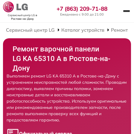
+7 (863) 209-71-88
Ежедневно с 9:00 до 21:00
Сервисный центр LG
в
Ростове-на-Дону
Сервисный центр LG
Каталог устройств
Ремонт В
Ремонт варочной панели
LG KA 65310 A в Ростове-на-
Дону
Выполняем ремонт LG KA 65310 A в Ростове-на-Дону с
устранением неисправностей любой сложности. Проводим
диагностику, выявляем причины поломки, заменяем
неисправные детали и восстанавливаем
работоспособность устройства. Используем оригинальные
или рекомендованные производителем запчасти, после
ремонта выполняем проверку всех функций и
предоставляем гарантию.
Официальный сервис