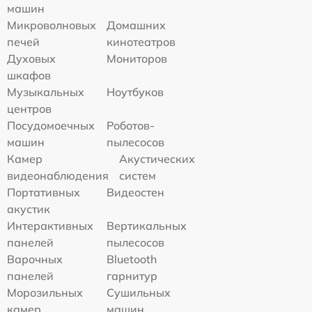
машин
Микроволновых
Домашних
печей
кинотеатров
Духовых
Мониторов
шкафов
Музыкальных
Ноутбуков
центров
Посудомоечных
Роботов-
машин
пылесосов
Камер
Акустических
видеонаблюдения
систем
Портативных
Видеостен
акустик
Интерактивных
Вертикальных
панелей
пылесосов
Варочных
Bluetooth
панелей
гарнитур
Морозильных
Сушильных
камер
машин