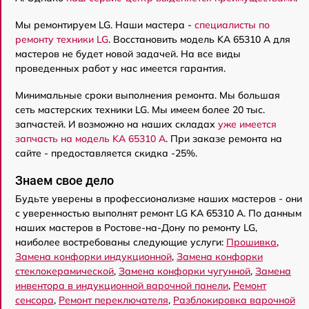
Мы ремонтируем LG. Наши мастера -
специалисты по
ремонту техники LG
. Восстановить модель KA 65310 A для
мастеров не будет новой задачей. На все виды
проведенных работ у нас имеется гарантия.
Минимальные сроки выполнения ремонта. Мы большая
сеть мастерских техники LG. Мы имеем более 20 тыс.
запчастей. И возможно на наших складах
уже имеется
запчасть на модель KA 65310 A
. При заказе ремонта на
сайте - предоставляется скидка -25%.
Знаем свое дело
Будьте уверены в профессионализме наших мастеров - они
с уверенностью выполнят ремонт LG KA 65310 A. По данным
наших мастеров в Ростове-на-Дону по ремонту LG,
наиболее востребованы следующие услуги:
Прошивка
,
Замена конфорки индукционной
,
Замена конфорки
стеклокерамической
,
Замена конфорки чугунной
,
Замена
инвентора в индукционной варочной панели
,
Ремонт
сенсора
,
Ремонт переключателя
,
Разблокировка варочной